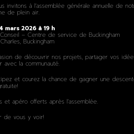
s invitons à l’assemblée générale annuelle de not
e de plein air.
RE DE STOCK
EN RUPTURE DE STOCK
4 mars 2026 à 19 h
Renards Blancs
u Conseil – Centre de service de Buckingham
 Charles, Buckingham
sser
Laissez-passer
individuel –
saisonnier individuel
sion de découvrir nos projets, partager vos idée
r avec la communauté.
(18 ans et moins) –
2026
cipez et courez la chance de gagner une descen
ratuite!
ns et apéro offerts après l’assemblée.
ir de vous y voir!