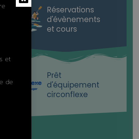
re
Réservations
d'évènements
et cours
s et
Prêt
te de
d'équipement
circonflexe